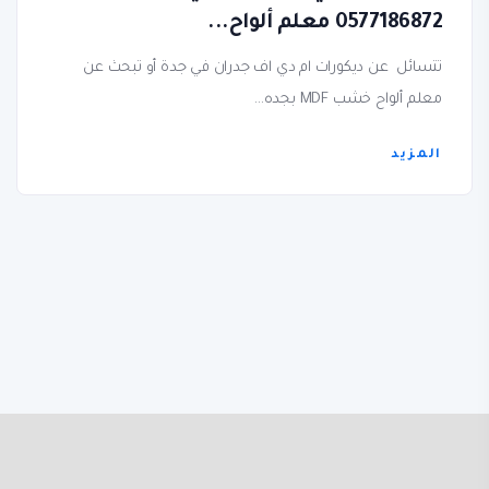
0577186872 معلم ألواح...
تتسائل عن ديكورات ام دي اف جدران في جدة أو تبحث عن
معلم ألواح خشب MDF بجده...
المزيد