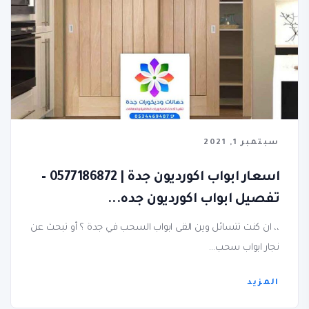
سبتمبر 1, 2021
اسعار ابواب اكورديون جدة | 0577186872 –
تفصيل ابواب اكورديون جده...
،، ان كنت تتسائل وين القى ابواب السحب في جدة ؟ أو تبحث عن
نجار ابواب سحب...
المزيد