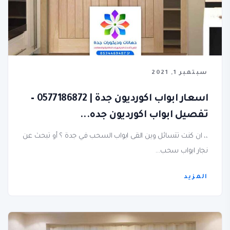
سبتمبر 1, 2021
اسعار ابواب اكورديون جدة | 0577186872 –
تفصيل ابواب اكورديون جده...
،، ان كنت تتسائل وين القى ابواب السحب في جدة ؟ أو تبحث عن
نجار ابواب سحب...
المزيد