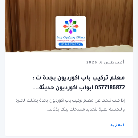
أغسطس 6, 2026
معلم تركيب باب اكورديون بجدة ت :
0577186872 ابواب اكورديون حديثة...
إذا كنت تبحث عن معلم تركيب باب اكورديون بجدة يمتلك الخبرة
واللمسة الفنية لتحديد مساحات بيتك بذكاء،...
المزيد