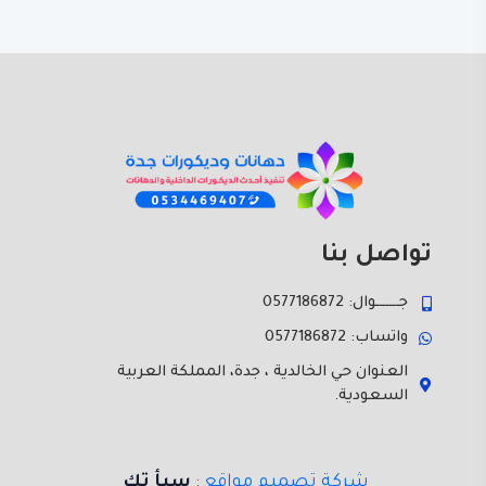
تواصل بنا
جـــــــوال: 0577186872
واتساب: 0577186872
العنوان حي الخالدية ، جدة، المملكة العربية
السعودية.
شركة تصميم مواقع
:
سبأ تك