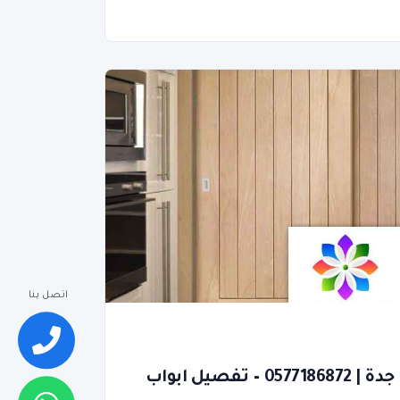
اتصل بنا
اسعار ابواب اكورديون جدة | 0577186872 – تفصيل ابواب