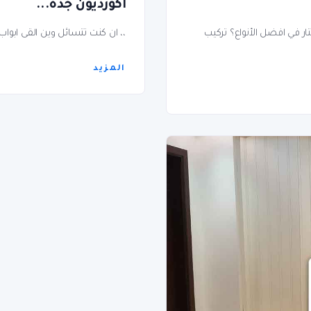
اكورديون جده...
ار في افضل الأنواع؟ تركيب
،، ان كنت تتسائل وين القى ابوا
المزيد