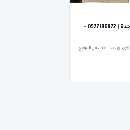
معلم تركيب ابواب سحاب اكورديون جدة | 0577186872 –
اكورديون جدة فأنت في الموقع