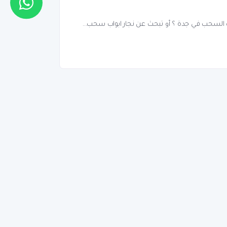
ب السحب في جدة ؟ أو تبحث عن نجار ابواب سحب...