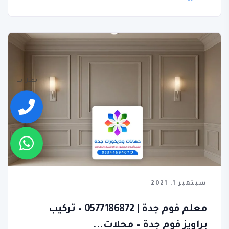
اتصل بنا
سبتمبر 1, 2021
معلم فوم جدة | 0577186872 – تركيب
براويز فوم جدة – محلات...