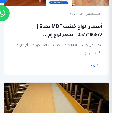
أغسطس 31, 2021
أسعار ألواح خشب MDF بجدة |
0577186872 – سعر لوح إم...
تبحث عن خشب MDF جدة أو خشب MDF للحوائط ، أم دي اف
ملون ، إم دي...
المزيد