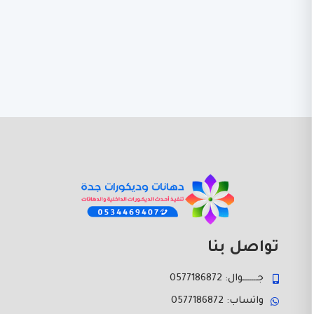
تواصل بنا
جـــــــوال: 0577186872
واتساب: 0577186872