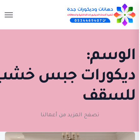
لوسم:
يكورات جبس خشب
لسقف
تصفح المزيد من أعمالنا