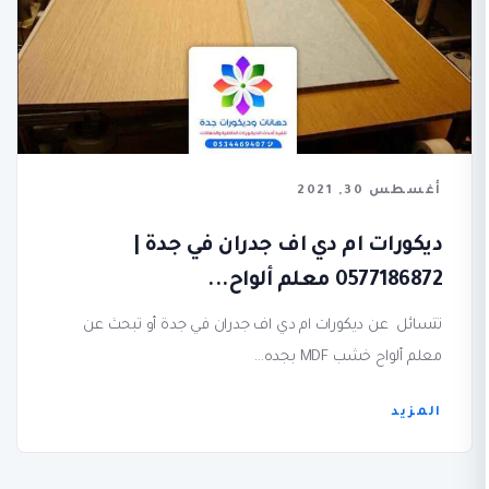
أغسطس 30, 2021
ديكورات ام دي اف جدران في جدة |
0577186872 معلم ألواح...
تتسائل عن ديكورات ام دي اف جدران في جدة أو تبحث عن
معلم ألواح خشب MDF بجده...
المزيد