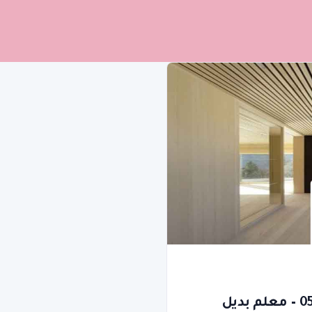
أسعار بديل الخشب جدة | 0577186872 – معلم بديل