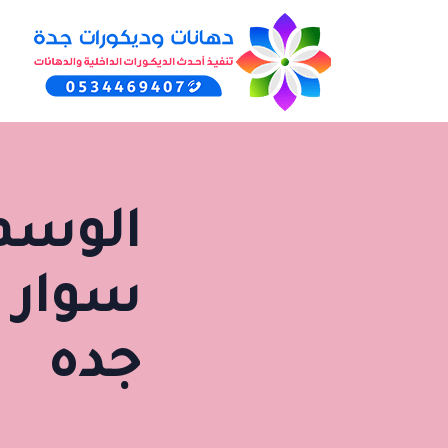
الوسم
سوار ا
جده