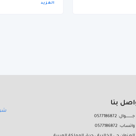
المزيد
اصل بنا
شرك
جـــــــوال: 0577186872
واتساب: 0577186872
العنوان حي الخالدية ، جدة، المملكة العربية