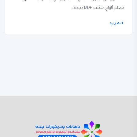
معلم ألواح خشب MDF بجده...
المزيد