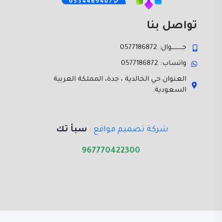
تواصل بنا
جـــــــوال: 0577186872
واتساب: 0577186872
العنوان حي الخالدية ، جدة، المملكة العربية
السعودية.
شركة تصميم مواقع
:
سبأ تك
967770422300