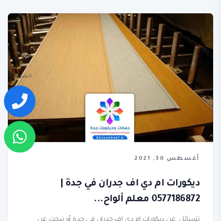
اتصل بنا
أغسطس 30, 2021
ديكورات ام دي اف جدران في جدة |
0577186872 معلم ألواح...
تتسائل عن ديكورات ام دي اف جدران في جدة أو تبحث عن