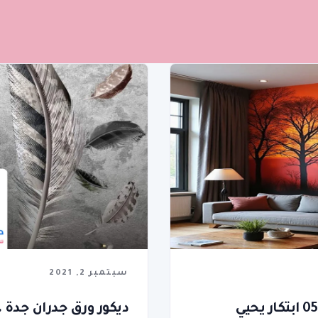
سبتمبر 2, 2021
طباعة ورق جدران بجدة ت: 0577186872 ابتكار يحيي
ديكور ورق جدران جدة 