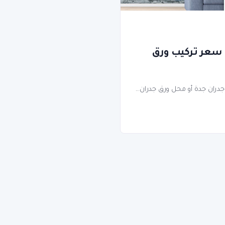
 ورق جدران جدة | 0577186872 – سعر تركيب ورق
جدران جدة أو محل ورق جدران...