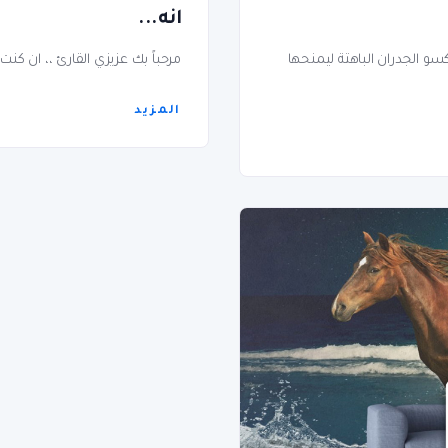
انه...
كسو الجدران الباهتة ليمنحها
مرحباً بك عزيزي القارئ ،، ان ك
المزيد