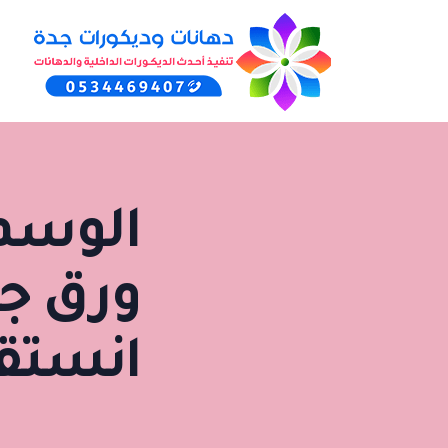
الوسم
ورق جد
انستق