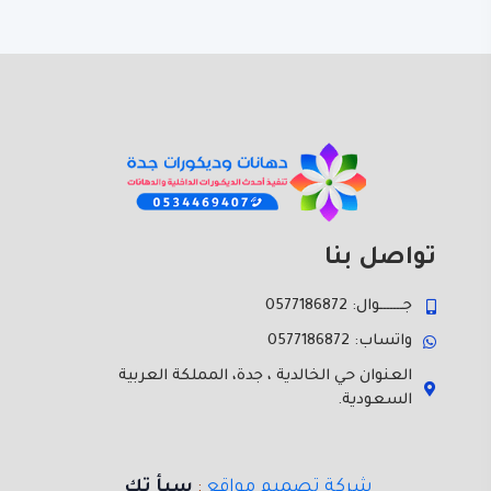
تواصل بنا
جـــــــوال: 0577186872
واتساب: 0577186872
العنوان حي الخالدية ، جدة، المملكة العربية
السعودية.
شركة تصميم مواقع
:
سبأ تك