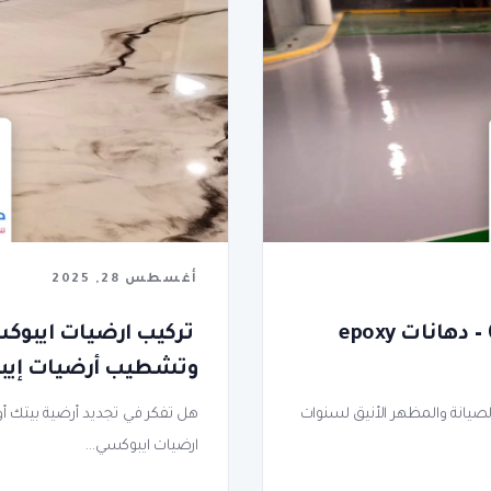
أغسطس 28, 2025
مقاول ايبوكسي جدة ت: 0577186872 – دهانات epoxy
تركيب ارضيات ايبوك
وتشطيب أرضيات إيبو
صيانة والمظهر الأنيق لسنوات
هل تفكر في تجديد أرضية بيتك 
ارضيات ايبوكسي...