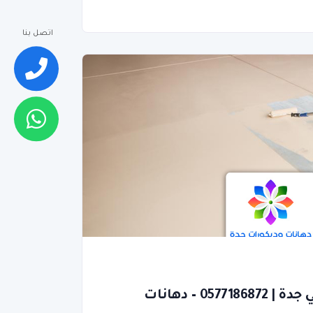
اتصل بنا
معلم أرضيات ابوكسي جدة | 0577186872 – دهانات